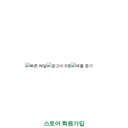
쿠팡이츠
와
배달 매출을
늘려보세요
쿠팡이츠 신규 입점 문의
1600-9827
2번
스토어 회원가입